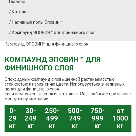
Главная
/
Каталог
/
Наливные полы Эповин™
/
Компаунд ЭПОВИН™ для финишного слоя
Компаунд ЭПОВИН™ для финишного слоя
КОМПАУНД ЭПОВИН™ ДЛЯ
ФИНИШНОГО СЛОЯ
Эпоксидный компаунд с повышенной растекаемостью,
стойкостью к изменению цвета. Используеться в наливных
полах для финишного слоя.
Если вам нужен оттенок из каталога RAL, сообщите при заказе
менеджеру компании
0-
30-
250-
500-
750-
от
29
249
499
749
999
1000
кг
кг
кг
кг
кг
кг