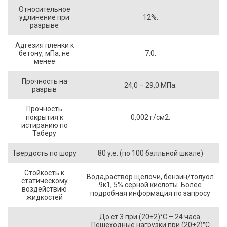
Относительное
удлинение при
12%.
разрыве
Адгезия пленки к
бетону, мПа, не
7.0.
менее
Прочность на
24,0 – 29,0 МПа.
разрыв
Прочность
покрытия к
0,002 г/см2.
истиранию по
Таберу
Твердость по шору
80 у.е. (по 100 балльной шкале)
Стойкость к
Вода,раствор щелочи, бензин/толуол
статическому
9к1, 5% серной кислоты. Более
воздействию
подробная информация по запросу
жидкостей
До ст.3 при (20±2)°С – 24 часа.
Пешеходные нагрузки при (20±2)°С