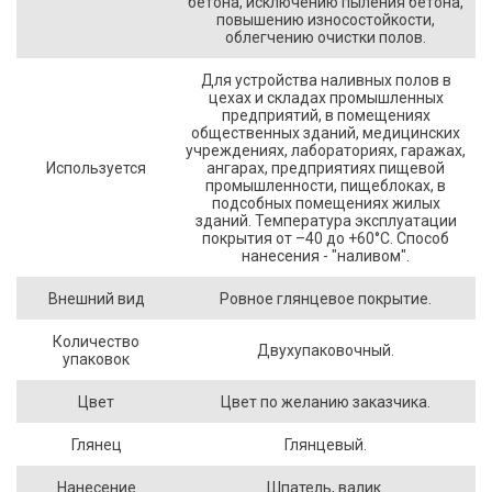
бетона, исключению пыления бетона,
повышению износостойкости,
облегчению очистки полов.
Для устройства наливных полов в
цехах и складах промышленных
предприятий, в помещениях
общественных зданий, медицинских
учреждениях, лабораториях, гаражах,
Используется
ангарах, предприятиях пищевой
промышленности, пищеблоках, в
подсобных помещениях жилых
зданий. Температура эксплуатации
покрытия от –40 до +60°С. Способ
нанесения - "наливом".
Внешний вид
Ровное глянцевое покрытие.
Количество
Двухупаковочный.
упаковок
Цвет
Цвет по желанию заказчика.
Глянец
Глянцевый.
Нанесение
Шпатель, валик.